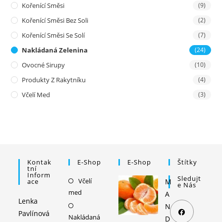
Kořenící Směsi
(9)
Kořenící Směsi Bez Soli
(2)
Kořenící Směsi Se Solí
(7)
Nakládaná Zelenina
(24)
Ovocné Sirupy
(10)
Produkty Z Rakytníku
(4)
Včelí Med
(3)
Kontak
E-Shop
E-Shop
Štítky
Tní
Inform
Sledujt
Včelí
Opens
Ace
M
E Nás
med
in
A
Lenka
a
Opens
N
Pavlínová
Nakládaná
new
in
D