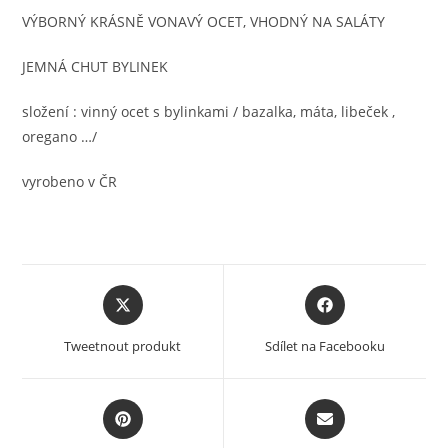
VÝBORNÝ KRÁSNĚ VONAVÝ OCET, VHODNÝ NA SALÁTY
JEMNÁ CHUT BYLINEK
složení : vinný ocet s bylinkami / bazalka, máta, libeček ,
oregano …/
vyrobeno v ČR
Opens
Opens
in
in
a
a
Tweetnout produkt
Sdílet na Facebooku
new
new
window
window
Opens
Opens
in
in