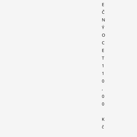
E
Č
N
Ý
O
C
E
T
1
1
0
,
0
0
K
č