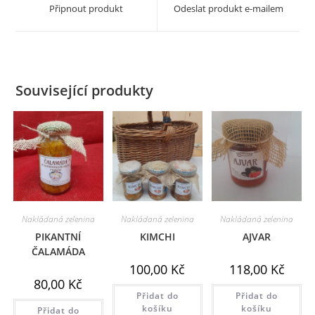
a
a
Připnout produkt
Odeslat produkt e-mailem
new
new
window
window
Související produkty
Nakládaná zelenina
Nakládaná zelenina
Nakládaná zelenina
PIKANTNÍ
KIMCHI
AJVAR
ČALAMÁDA
100,00
Kč
118,00
Kč
80,00
Kč
Přidat do
Přidat do
košíku
košíku
Přidat do