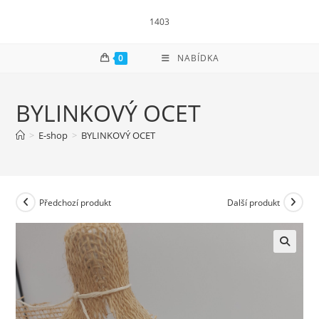
Přejít
1403
k
obsahu
0
NABÍDKA
BYLINKOVÝ OCET
>
E-shop
>
BYLINKOVÝ OCET
Předchozí produkt
Další produkt
🔍