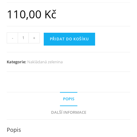
110,00
Kč
BYLINKOVÝ
-
+
PŘIDAT DO KOŠÍKU
OCET
množství
Kategorie:
Nakládaná zelenina
POPIS
DALŠÍ INFORMACE
Popis