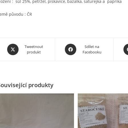
ložení : sůl 25%, petržel, pískavice, bazalka, saturejka a paprika
emě původu : ČR
Opens
Opens
O
Tweetnout
Sdílet na
produkt
Facebooku
in
in
in
a
a
a
new
new
n
window
window
wi
Související produkty