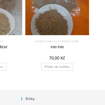
olí
Kořenící směsi se solí
,
Kořenící směsi
ŘENÍ
PIRI PIRI
70,00
Kč
ku
Přidat do košíku
Štítky