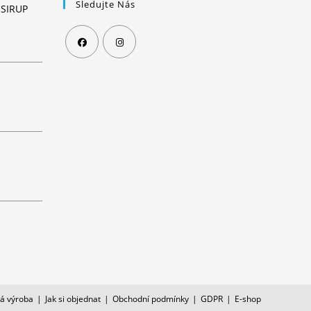
Sledujte Nás
SIRUP
Opens
Opens
in
in
a
a
new
new
tab
tab
á výroba
Jak si objednat
Obchodní podmínky
GDPR
E-shop