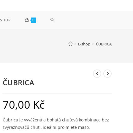
PŘEPNOUT
-SHOP
0
VYHLEDÁVÁNÍ
>
E-shop
>
ČUBRICA
NA
WEBU
ČUBRICA
70,00
Kč
Čubrica je vyvážená a bohatá chuťová kombinace bez
zvýrazňovačů chuti, ideální pro mleté maso,