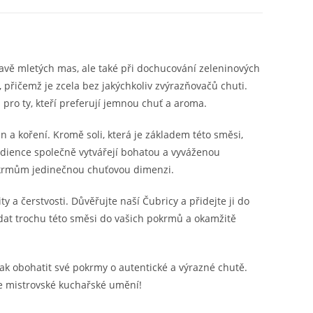
ravě mletých mas, ale také při dochucování zeleninových
přičemž je zcela bez jakýchkoliv zvýrazňovačů chuti.
u pro ty, kteří preferují jemnou chuť a aroma.
n a koření. Kromě soli, která je základem této směsi,
gredience společně vytvářejí bohatou a vyváženou
okrmům jedinečnou chuťovou dimenzi.
 a čerstvosti. Důvěřujte naší Čubricy a přidejte ji do
dat trochu této směsi do vašich pokrmů a okamžitě
jak obohatit své pokrmy o autentické a výrazné chutě.
e mistrovské kuchařské umění!