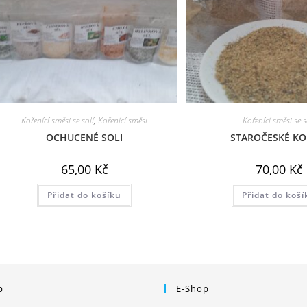
Kořenící směsi se solí
,
Kořenící směsi
Kořenící směsi se s
OCHUCENÉ SOLI
STAROČESKÉ KO
65,00
Kč
70,00
Kč
Přidat do košíku
Přidat do koší
p
E-Shop