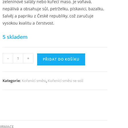
zeleninové saláty nebo kuřecí maso. Je voňavá,
nepálivá a obsahuje sůl, petrželku, pískavici, bazalku,
šalvěj a papriku z České republiky, což zaručuje
vysokou kvalitu a čerstvost.
5 skladem
ČUBRICA
-
+
PŘIDAT DO KOŠÍKU
množství
Kategorie:
Kořenící směsi
,
Kořenící směsi se solí
FORMACE