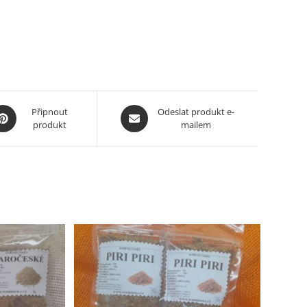
pens
Opens
Připnout
Odeslat produkt e-
produkt
mailem
in
a
ew
new
ndow
window