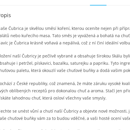
Popis
aše Čubrica je skvělou směsí koření, kterou oceníte nejen při příp
alátů nebo kuřecího masa. Tato směs je vyvážená a bohatá na chuť, 
avíc je Čubrica krásně voňavá a nepálivá, což z ní činí ideální volb
ložení naší Čubricy je pečlivě vybrané a obsahuje širokou škálu byli
bsahuje i petržel, pískavici, bazalku, saturejku a papriku. Tyto in
huťovou paletu, která okouzlí vaše chuťové buňky a dodá vašim p
ochází z České republiky, což znamená, že máte záruku vysoké kvality
vých oblíbených receptů pro dokonalou chuť a aroma. Stačí jen při
ískáte lahodnou chuť, která osloví všechny vaše smysly.
echte se unést vůní a chutí naší Čubricy a objevte nové možnosti, 
aše chuťové buňky vám za to budou vděčné, a vaši hosté ocení vaš