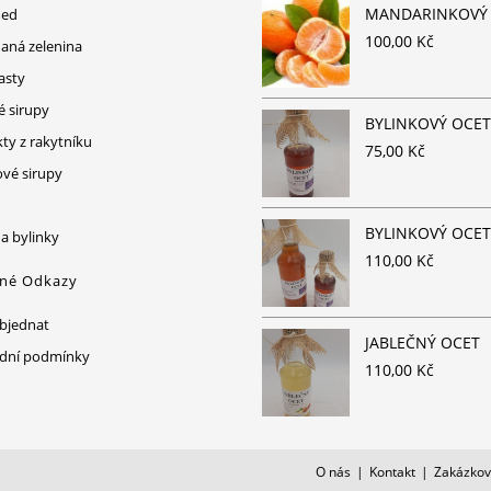
Opens
MANDARINKOVÝ 
med
in
100,00
Kč
Opens
aná zelenina
a
in
Opens
pasty
new
a
in
Opens
 sirupy
tab
BYLINKOVÝ OCET
new
a
in
Opens
ty z rakytníku
75,00
Kč
tab
new
a
in
Opens
ové sirupy
tab
new
a
in
Opens
tab
new
a
in
BYLINKOVÝ OCET
Opens
 a bylinky
tab
new
a
110,00
Kč
in
čné Odkazy
tab
new
a
tab
new
Opens
objednat
JABLEČNÝ OCET
tab
in
Opens
dní podmínky
110,00
Kč
a
in
Opens
new
a
n
tab
new
tab
new
O nás
Kontakt
Zakázkov