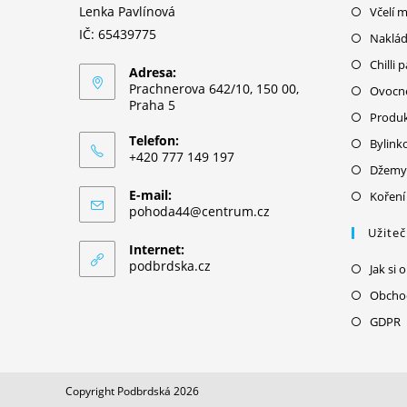
Lenka Pavlínová
Včelí 
IČ: 65439775
Naklád
Chilli 
Adresa:
Prachnerova 642/10, 150 00,
Ovocné
Praha 5
Produk
Telefon:
Bylink
+420 777 149 197
Džemy
E-mail:
Koření
Opens
pohoda44@centrum.cz
in
Užite
your
Internet:
application
podbrdska.cz
Jak si 
Obcho
GDPR
i
a
Copyright Podbrdská 2026