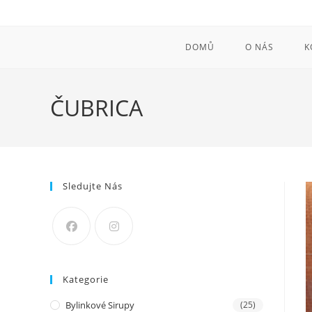
Přejít
k
obsahu
DOMŮ
O NÁS
K
ČUBRICA
Sledujte Nás
Kategorie
Bylinkové Sirupy
(25)