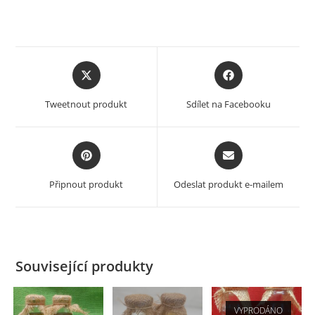
Opens
Opens
in
in
a
a
Tweetnout produkt
Sdílet na Facebooku
new
new
window
window
Opens
Opens
in
in
a
a
Připnout produkt
Odeslat produkt e-mailem
new
new
window
window
Související produkty
VYPRODÁNO