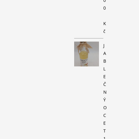
0
0
K
č
J
A
B
L
E
Č
N
Ý
O
C
E
T
1