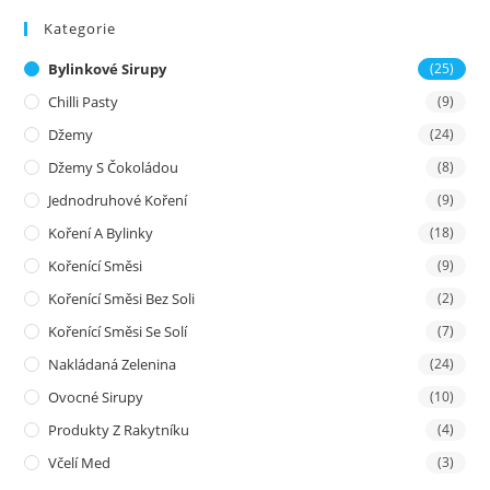
Kategorie
Bylinkové Sirupy
(25)
Chilli Pasty
(9)
Džemy
(24)
Džemy S Čokoládou
(8)
Jednodruhové Koření
(9)
Koření A Bylinky
(18)
Kořenící Směsi
(9)
Kořenící Směsi Bez Soli
(2)
Kořenící Směsi Se Solí
(7)
Nakládaná Zelenina
(24)
Ovocné Sirupy
(10)
Produkty Z Rakytníku
(4)
Včelí Med
(3)