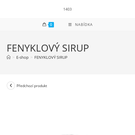
Přejít
1403
k
obsahu
0
NABÍDKA
FENYKLOVÝ SIRUP
>
E-shop
>
FENYKLOVÝ SIRUP
Předchozí produkt