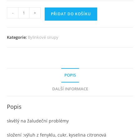
FENYKLOVÝ
-
+
PŘIDAT DO KOŠÍKU
SIRUP
množství
Kategorie:
Bylinkové sirupy
POPIS
DALŠÍ INFORMACE
Popis
skvělý na žaludeční problémy
složení :výluh z fenyklu, cukr, kyselina citronová