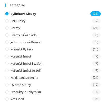
Kategorie
Bylinkové Sirupy
(25)
Chilli Pasty
(9)
Džemy
(24)
Džemy S Čokoládou
(8)
Jednodruhové Koření
(9)
Koření A Bylinky
(18)
Kořenící Směsi
(9)
Kořenící Směsi Bez Soli
(2)
Kořenící Směsi Se Solí
(7)
Nakládaná Zelenina
(24)
Ovocné Sirupy
(10)
Produkty Z Rakytníku
(4)
Včelí Med
(3)