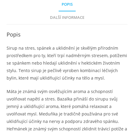
POPIS
DALŠÍ INFORMACE
Popis
Sirup na stres, spánek a uklidnění je skvělým přírodním
prostředkem pro ty, kteří trpí nadměrným stresem, potížemi
se spánkem nebo hledají uklidnění v hektickém životním
stylu. Tento sirup je pečlivě vyroben kombinací léčivých
bylin, které mají uklidňující účinky na tělo a mysl.
Máta je známá svým osvěžujícím aroma a schopností
uvolňovat napětí a stres. Bazalka přináší do sirupu svůj
jemný a uklidňující aroma, které pomáhá relaxovat a
uvolňovat mysl. Meduňka je tradičně používána pro své
uklidňující účinky na nervy a podporu zdravého spánku.
Heřmánek je známý svým schopností zklidnit trávicí potíže a