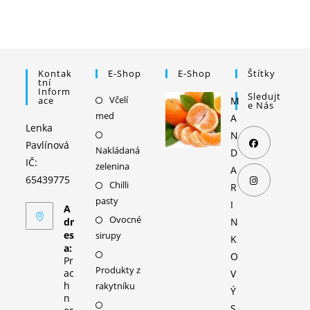
Kontak
E-Shop
E-Shop
Štítky
Tní
Inform
Sledujt
Včelí
Opens
Ace
M
E Nás
med
in
A
Lenka
a
Opens
N
Pavlínová
Nakládaná
new
in
D
IČ:
zelenina
Opens
tab
a
A
65439775
in
Chilli
Opens
new
R
pasty
a
in
tab
I
Opens
A
new
Ovocné
a
Opens
dr
N
in
es
sirupy
tab
new
in
K
a
a:
tab
a
Opens
O
new
Pr
Produkty z
new
in
ac
V
tab
h
rakytníku
tab
a
Ý
n
Opens
new
S