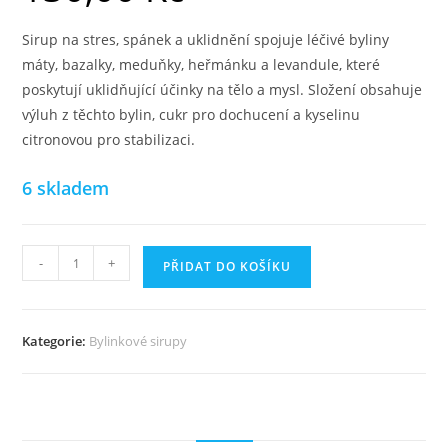
Sirup na stres, spánek a uklidnění spojuje léčivé byliny
máty, bazalky, meduňky, heřmánku a levandule, které
poskytují uklidňující účinky na tělo a mysl. Složení obsahuje
výluh z těchto bylin, cukr pro dochucení a kyselinu
citronovou pro stabilizaci.
6 skladem
SIRUP
-
+
PŘIDAT DO KOŠÍKU
NA
STRES
SPÁNEK
Kategorie:
Bylinkové sirupy
A
UKLIDNĚNÍ
množství