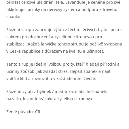
přinést celkové uklidnění těla. Levandule je ceněná pro své
uklidňující účinky na nervový systém a podporu zdravého
spánku.
Složení sirupu zahrnuje výluh z těchto léčivých bylin spolu s
cukrem pro dochucení a kyselinou citronovou pro
stabilizaci. Každá lahvička tohoto sirupu je pečlivě vyrobena
v České republice s důrazem na kvalitu a účinnost.
Tento sirup je ideální volbou pro ty, kteří hledají přírodní a
účinný způsob, jak zvládat stres, zlepšit spánek a najít
vnitřní klid a rovnováhu v každodenním životě.
Složení: výluh z bylinek / medunka, máta, heřmánek,
bazalka, levandule/ cukr a kyselina citronová
Země původu: ČR