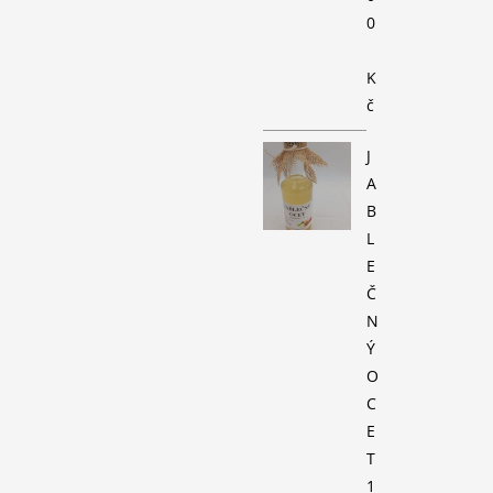
0
K
č
J
A
B
L
E
Č
N
Ý
O
C
E
T
1