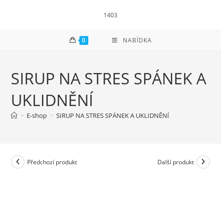
Přejít
1403
k
obsahu
0
NABÍDKA
SIRUP NA STRES SPÁNEK A
UKLIDNĚNÍ
>
E-shop
>
SIRUP NA STRES SPÁNEK A UKLIDNĚNÍ
Předchozí produkt
Další produkt