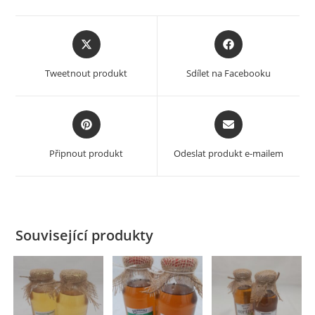
Opens
Opens
in
in
a
a
Tweetnout produkt
Sdílet na Facebooku
new
new
window
window
Opens
Opens
in
in
a
a
Připnout produkt
Odeslat produkt e-mailem
new
new
window
window
Související produkty